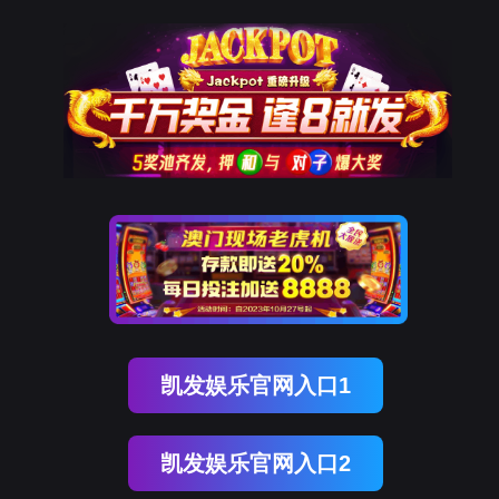
站-真人游戏第一品牌
会J9
产品中心
PLC控制柜
风机变频成套控制柜
恒压供水变频控制柜
X
解决方案
汽车生产线自动化控制系统
电气成套
电厂自动化控制系统
废气
心
解决方案
服务与支持
九游会J9·(china)官方网